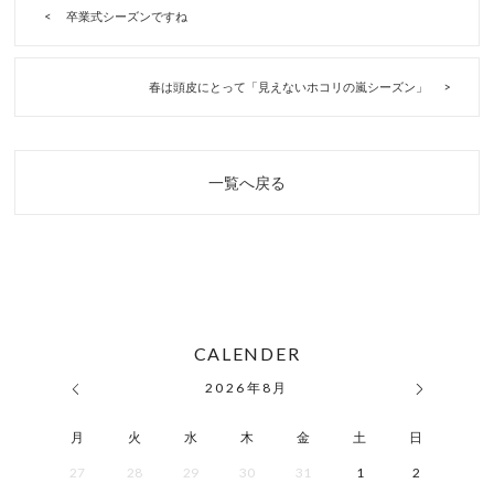
卒業式シーズンですね
春は頭皮にとって「見えないホコリの嵐シーズン」
一覧へ戻る
CALENDER
2026
年
8月
月
火
水
木
金
土
日
27
28
29
30
31
1
2