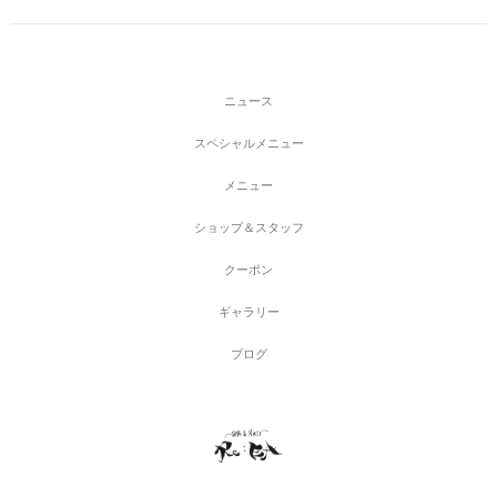
ニ
ュ
ー
ス
ス
ペ
シ
ャ
ル
メ
ニ
ュ
ー
メ
ニ
ュ
ー
シ
ョ
ッ
プ
＆
ス
タ
ッ
フ
ク
ー
ポ
ン
ギ
ャ
ラ
リ
ー
ブ
ロ
グ