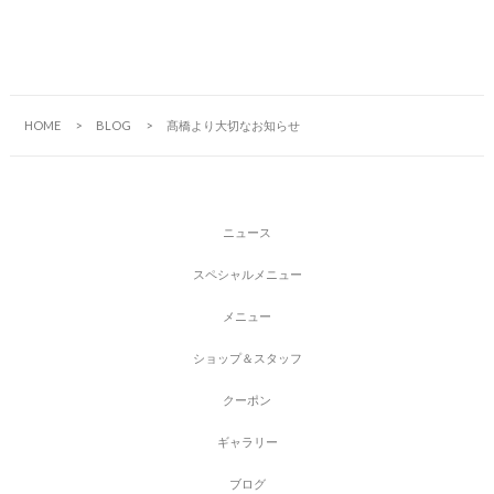
HOME
BLOG
髙橋より大切なお知らせ
ニ
ュ
ー
ス
ス
ペ
シ
ャ
ル
メ
ニ
ュ
ー
メ
ニ
ュ
ー
シ
ョ
ッ
プ
＆
ス
タ
ッ
フ
ク
ー
ポ
ン
ギ
ャ
ラ
リ
ー
ブ
ロ
グ