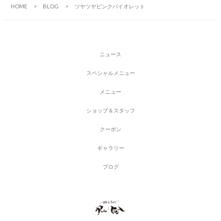
HOME
BLOG
ツヤツヤピンクバイオレット
ニ
ュ
ー
ス
ス
ペ
シ
ャ
ル
メ
ニ
ュ
ー
メ
ニ
ュ
ー
シ
ョ
ッ
プ
＆
ス
タ
ッ
フ
ク
ー
ポ
ン
ギ
ャ
ラ
リ
ー
ブ
ロ
グ