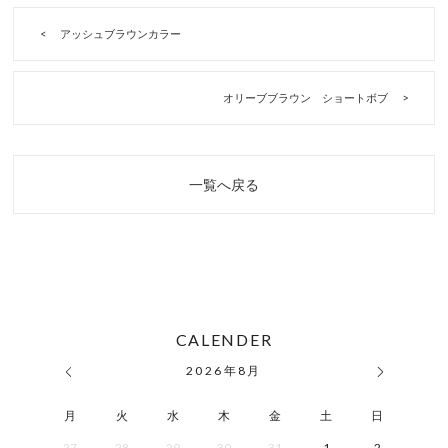
アッシュブラウンカラー
オリーブブラウン ショートボブ
一覧へ戻る
CALENDER
2026
年
8月
月
火
水
木
金
土
日
27
28
29
30
31
1
2